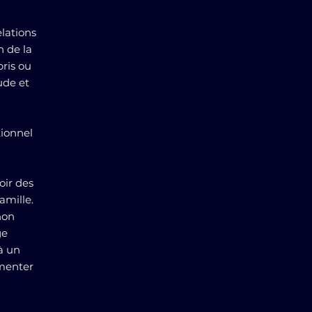
elations
n de la
pris ou
ude et
tionnel
oir des
amille.
non
ge
à un
imenter