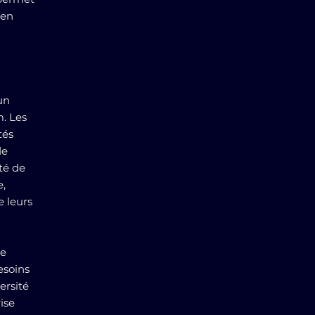
 en
un
. Les
tés
de
ité de
e,
e leurs
de
esoins
ersité
ise