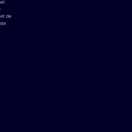
el.
u
met de
ste