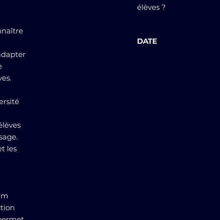
élèves ?
nnaître
DATE
'adapter
e
ves.
ersité
élèves
sage.
t les
lum
ction
 permet