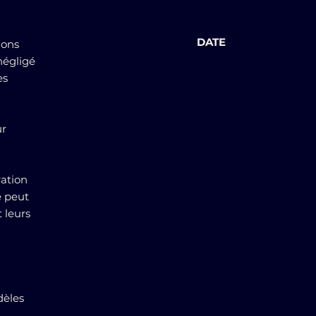
DATE
lons
négligé
es
ur
ration
e peut
t leurs
dèles