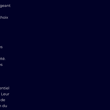
ageant
choix
es
té.
es
entiel
. Leur
 de
n du